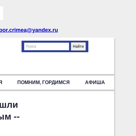
por.crimea@yandex.ru
Я
ПОМНИМ, ГОРДИМСЯ
АФИША
ошли
ым --