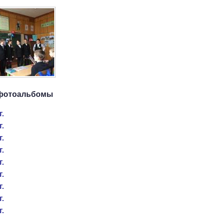
фотоальбомы
г.
г.
г.
г.
г.
г.
г.
г.
г.