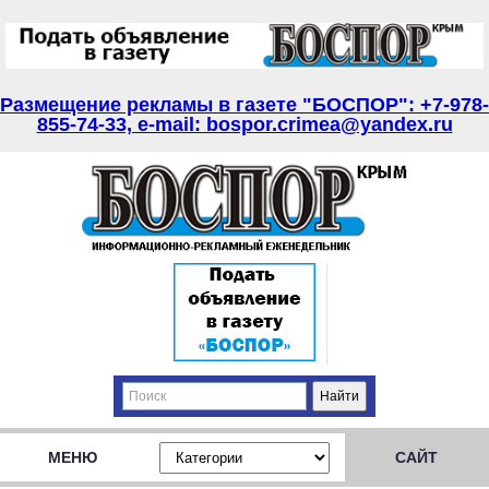
Размещение рекламы в газете "БОСПОР": +7-978-
855-74-33, e-mail: bospor.crimea@yandex.ru
МЕНЮ
САЙТ