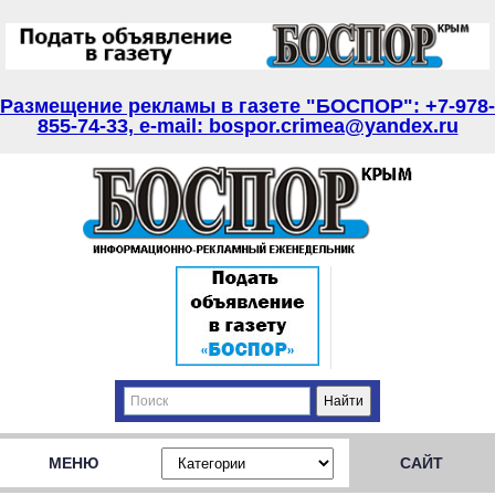
Размещение рекламы в газете "БОСПОР": +7-978-
855-74-33, e-mail: bospor.crimea@yandex.ru
МЕНЮ
САЙТ