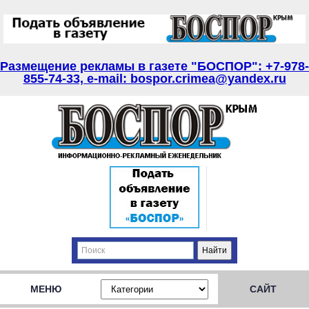
Размещение рекламы в газете "БОСПОР": +7-978-
855-74-33, e-mail: bospor.crimea@yandex.ru
МЕНЮ
САЙТ