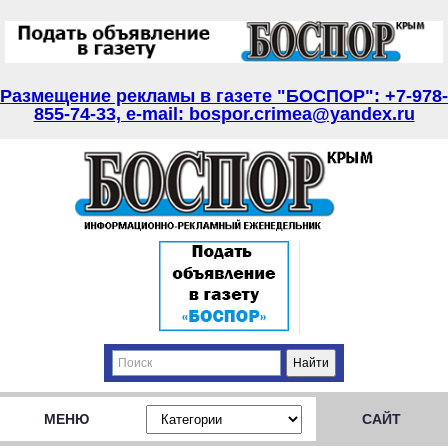
Размещение рекламы в газете "БОСПОР": +7-978-
855-74-33, e-mail: bospor.crimea@yandex.ru
МЕНЮ
САЙТ