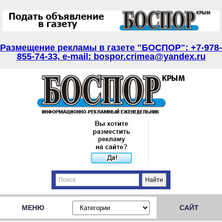
Размещение рекламы в газете "БОСПОР": +7-978-
855-74-33, e-mail: bospor.crimea@yandex.ru
МЕНЮ
САЙТ