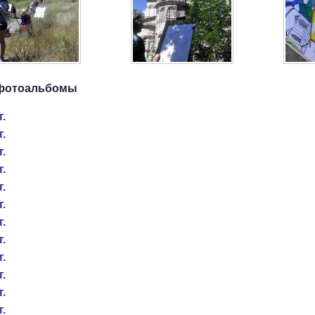
фотоальбомы
г.
г.
г.
г.
г.
г.
г.
г.
г.
г.
г.
г.