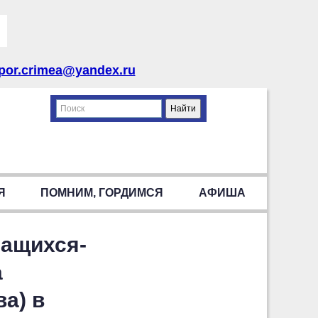
por.crimea@yandex.ru
Я
ПОМНИМ, ГОРДИМСЯ
АФИША
чащихся-
а
а) в