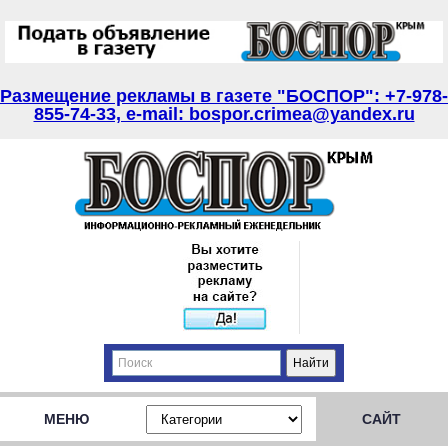
Размещение рекламы в газете "БОСПОР": +7-978-
855-74-33, e-mail: bospor.crimea@yandex.ru
МЕНЮ
САЙТ